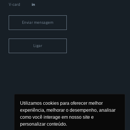
V-card
Enviar mensagem
Ligar
Utilizamos cookies para oferecer melhor
Davos Financial Partnership
experiência, melhorar o desempenho, analisar
/davos-financial-partnership
como você interage em nosso site e
personalizar conteúdo.
+55 (11) 3136-0874