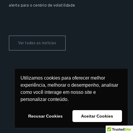
alerta para o cenário de volatilidade.
Ver todas as notícias
Utilizamos cookies para oferecer melhor
Davos Financial Partnership
experiência, melhorar o desempenho, analisar
/davos-financial-partnership
como você interage em nosso site e
personalizar conteúdo.
+55 (11) 3136-0874
Política de Privacidade & Cookies
Recusar Cookies
Aceitar Cookies
Designed by IN